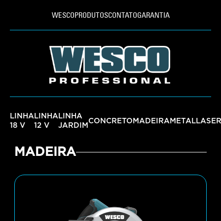
WESCO
PRODUTOS
CONTATO
GARANTIA
LINHA
LINHA
LINHA
CONCRETO
MADEIRA
METAL
LASE
18 V
12 V
JARDIM
MADEIRA