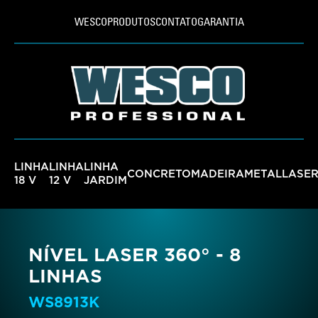
WESCO
PRODUTOS
CONTATO
GARANTIA
LINHA
LINHA
LINHA
CONCRETO
MADEIRA
METAL
LASE
18 V
12 V
JARDIM
NÍVEL LASER 360° - 8
LINHAS
WS8913K