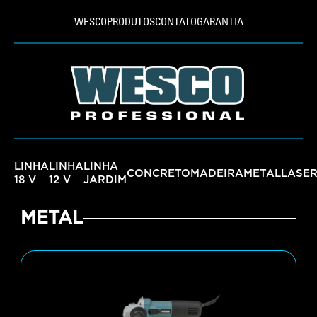
WESCO
PRODUTOS
CONTATO
GARANTIA
LINHA
LINHA
LINHA
CONCRETO
MADEIRA
METAL
LASE
18 V
12 V
JARDIM
METAL